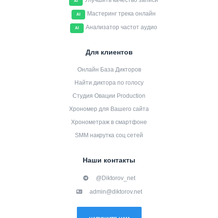
Улучшить качество записи
AI
Мастеринг трека онлайн
AI
Анализатор частот аудио
AI
Для клиентов
Онлайн База Дикторов
Найти диктора по голосу
Студия Овации Production
Хрономер для Вашего сайта
Хронометраж в смартфоне
SMM накрутка соц сетей
Наши контакты
@Diktorov_net
admin@diktorov.net