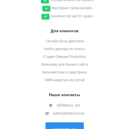
Улучшить качество записи
AI
Мастеринг трека онлайн
AI
Анализатор частот аудио
AI
Для клиентов
Онлайн База Дикторов
Найти диктора по голосу
Студия Овации Production
Хрономер для Вашего сайта
Хронометраж в смартфоне
SMM накрутка соц сетей
Наши контакты
@Diktorov_net
admin@diktorov.net