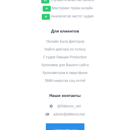
Улучшить качество записи
AI
Мастеринг трека онлайн
AI
Анализатор частот аудио
AI
Для клиентов
Онлайн База Дикторов
Найти диктора по голосу
Студия Овации Production
Хрономер для Вашего сайта
Хронометраж в смартфоне
SMM накрутка соц сетей
Наши контакты
@Diktorov_net
admin@diktorov.net