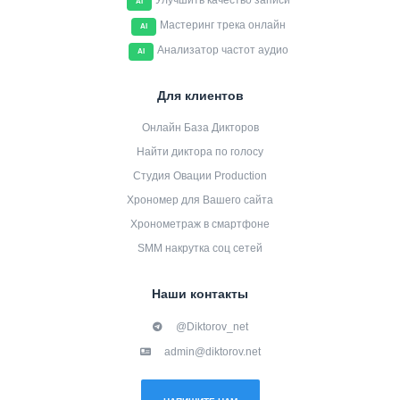
Улучшить качество записи
AI
Мастеринг трека онлайн
AI
Анализатор частот аудио
AI
Для клиентов
Онлайн База Дикторов
Найти диктора по голосу
Студия Овации Production
Хрономер для Вашего сайта
Хронометраж в смартфоне
SMM накрутка соц сетей
Наши контакты
@Diktorov_net
admin@diktorov.net