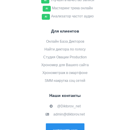
Улучшить качество записи
AI
Мастеринг трека онлайн
AI
Анализатор частот аудио
AI
Для клиентов
Онлайн База Дикторов
Найти диктора по голосу
Студия Овации Production
Хрономер для Вашего сайта
Хронометраж в смартфоне
SMM накрутка соц сетей
Наши контакты
@Diktorov_net
admin@diktorov.net