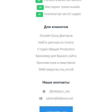
Улучшить качество записи
AI
Мастеринг трека онлайн
AI
Анализатор частот аудио
AI
Для клиентов
Онлайн База Дикторов
Найти диктора по голосу
Студия Овации Production
Хрономер для Вашего сайта
Хронометраж в смартфоне
SMM накрутка соц сетей
Наши контакты
@Diktorov_net
admin@diktorov.net