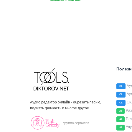
Полезн
Ау
CL
Ау
CL
Аудио редактор онлайн - обрезать песню,
Он
CL
поднять громкость и многое другое.
Раз
AI
Гол
AI
Улу
AI