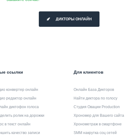
ДИКТОРЫ ОНЛАЙН
ые ссылки
Для клиентов
дио конвертер онлайн
Онлайн База Дикторов
дио редактор онлайн
Найти диктора по голосу
лайн диктофон голоса
Студия Овации Production
делить ролик на дорожки
Хрономер для Вашего сайта
ос в текст онлайн
Хронометраж в смартфоне
чшить качество записи
SMM накрутка соц сетей