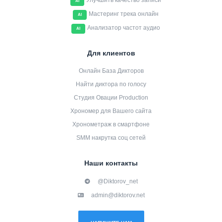
Улучшить качество записи
AI
Мастеринг трека онлайн
AI
Анализатор частот аудио
AI
Для клиентов
Онлайн База Дикторов
Найти диктора по голосу
Студия Овации Production
Хрономер для Вашего сайта
Хронометраж в смартфоне
SMM накрутка соц сетей
Наши контакты
@Diktorov_net
admin@diktorov.net