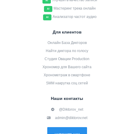
Улучшить качество записи
AI
Мастеринг трека онлайн
AI
Анализатор частот аудио
AI
Для клиентов
Онлайн База Дикторов
Найти диктора по голосу
Студия Овации Production
Хрономер для Вашего сайта
Хронометраж в смартфоне
SMM накрутка соц сетей
Наши контакты
@Diktorov_net
admin@diktorov.net