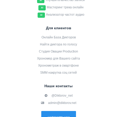
Улучшить качество записи
AI
Мастеринг трека онлайн
AI
Анализатор частот аудио
AI
Для клиентов
Онлайн База Дикторов
Найти диктора по голосу
Студия Овации Production
Хрономер для Вашего сайта
Хронометраж в смартфоне
SMM накрутка соц сетей
Наши контакты
@Diktorov_net
admin@diktorov.net