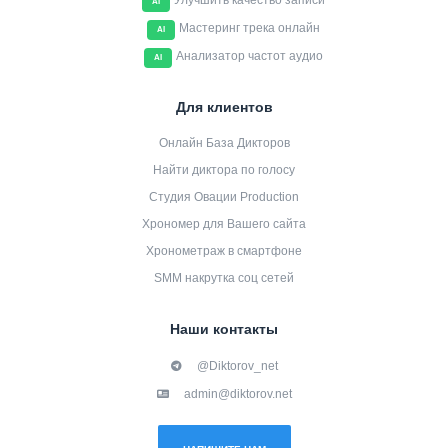
Улучшить качество записи
AI
Мастеринг трека онлайн
AI
Анализатор частот аудио
AI
Для клиентов
Онлайн База Дикторов
Найти диктора по голосу
Студия Овации Production
Хрономер для Вашего сайта
Хронометраж в смартфоне
SMM накрутка соц сетей
Наши контакты
@Diktorov_net
admin@diktorov.net