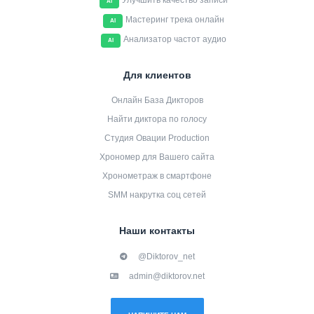
Улучшить качество записи
AI
Мастеринг трека онлайн
AI
Анализатор частот аудио
AI
Для клиентов
Онлайн База Дикторов
Найти диктора по голосу
Студия Овации Production
Хрономер для Вашего сайта
Хронометраж в смартфоне
SMM накрутка соц сетей
Наши контакты
@Diktorov_net
admin@diktorov.net