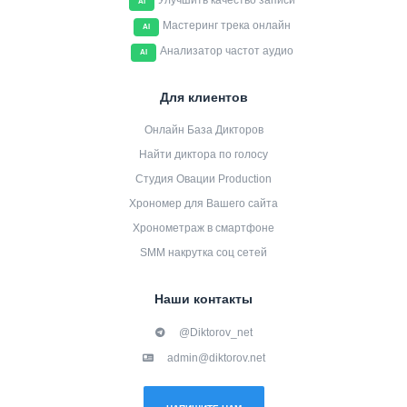
Улучшить качество записи
AI
Мастеринг трека онлайн
AI
Анализатор частот аудио
AI
Для клиентов
Онлайн База Дикторов
Найти диктора по голосу
Студия Овации Production
Хрономер для Вашего сайта
Хронометраж в смартфоне
SMM накрутка соц сетей
Наши контакты
@Diktorov_net
admin@diktorov.net