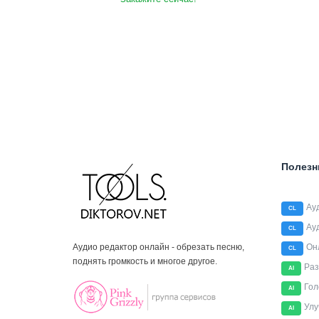
Полезн
Ау
CL
Ау
CL
Аудио редактор онлайн - обрезать песню,
Он
CL
поднять громкость и многое другое.
Раз
AI
Гол
AI
Улу
AI