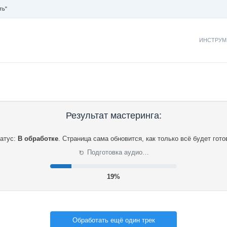
ть"
ИНСТРУМ
Результат мастеринга:
атус:
В обработке
.
Страница сама обновится, как только всё будет гото
⟳
Подготовка аудио…
20%
Обработать ещё один трек