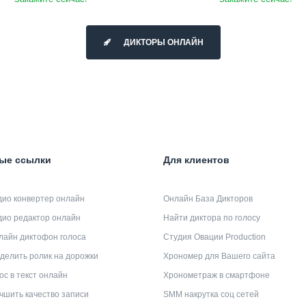
ДИКТОРЫ ОНЛАЙН
ые ссылки
Для клиентов
дио конвертер онлайн
Онлайн База Дикторов
дио редактор онлайн
Найти диктора по голосу
лайн диктофон голоса
Студия Овации Production
делить ролик на дорожки
Хрономер для Вашего сайта
ос в текст онлайн
Хронометраж в смартфоне
чшить качество записи
SMM накрутка соц сетей