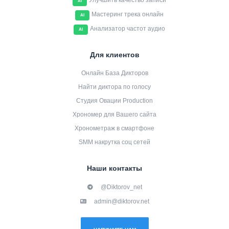
Улучшить качество записи
AI
Мастеринг трека онлайн
AI
Анализатор частот аудио
AI
Для клиентов
Онлайн База Дикторов
Найти диктора по голосу
Студия Овации Production
Хрономер для Вашего сайта
Хронометраж в смартфоне
SMM накрутка соц сетей
Наши контакты
@Diktorov_net
admin@diktorov.net