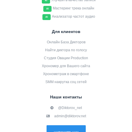
Улучшить качество записи
AI
Мастеринг трека онлайн
AI
Анализатор частот аудио
AI
Для клиентов
Онлайн База Дикторов
Найти диктора по голосу
Студия Овации Production
Хрономер для Вашего сайта
Хронометраж в смартфоне
SMM накрутка соц сетей
Наши контакты
@Diktorov_net
admin@diktorov.net