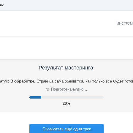
ть"
ИНСТРУМ
Результат мастеринга:
атус:
В обработке
.
Страница сама обновится, как только всё будет гото
⟳
Подготовка аудио…
21%
Обработать ещё один трек