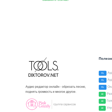
Полезн
Ау
CL
Ау
CL
Аудио редактор онлайн - обрезать песню,
Он
CL
поднять громкость и многое другое.
Раз
AI
Гол
AI
Улу
AI