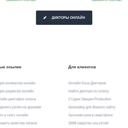
ДИКТОРЫ ОНЛАЙН
ые ссылки
Для клиентов
дио конвертер онлайн
Онлайн База Дикторов
дио редактор онлайн
Найти диктора по голосу
лайн диктофон голоса
Студия Овации Production
делить ролик на дорожки
Хрономер для Вашего сайта
ос в текст онлайн
Хронометраж в смартфоне
чшить качество записи
SMM накрутка соц сетей