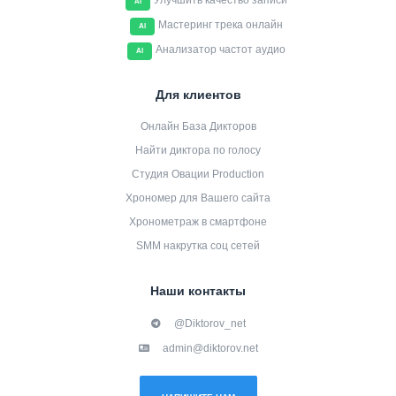
Улучшить качество записи
AI
Мастеринг трека онлайн
AI
Анализатор частот аудио
AI
Для клиентов
Онлайн База Дикторов
Найти диктора по голосу
Студия Овации Production
Хрономер для Вашего сайта
Хронометраж в смартфоне
SMM накрутка соц сетей
Наши контакты
@Diktorov_net
admin@diktorov.net