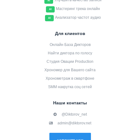
Улучшить качество записи
AI
Мастеринг трека онлайн
AI
Анализатор частот аудио
AI
Для клиентов
Онлайн База Дикторов
Найти диктора по голосу
Студия Овации Production
Хрономер для Вашего сайта
Хронометраж в смартфоне
SMM накрутка соц сетей
Наши контакты
@Diktorov_net
admin@diktorov.net