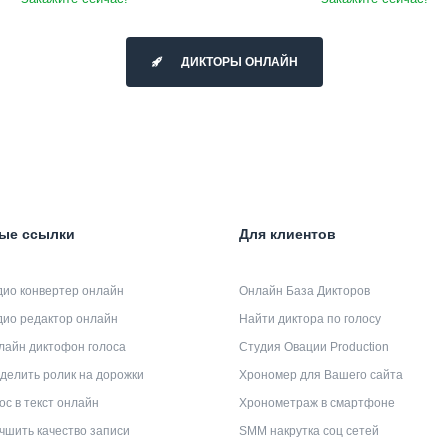
ДИКТОРЫ ОНЛАЙН
ые ссылки
Для клиентов
дио конвертер онлайн
Онлайн База Дикторов
дио редактор онлайн
Найти диктора по голосу
лайн диктофон голоса
Студия Овации Production
делить ролик на дорожки
Хрономер для Вашего сайта
ос в текст онлайн
Хронометраж в смартфоне
чшить качество записи
SMM накрутка соц сетей