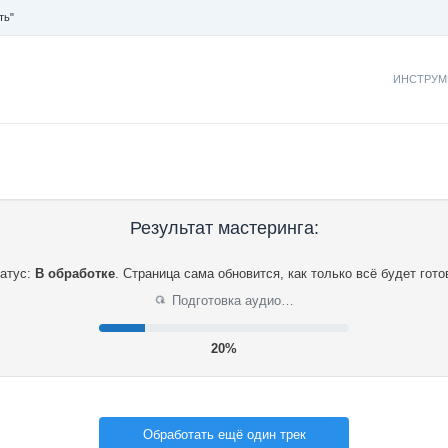
ть"
ИНСТРУМ
Результат мастеринга:
атус:
В обработке
.
Страница сама обновится, как только всё будет гото
⟳
Подготовка аудио…
21%
Обработать ещё один трек