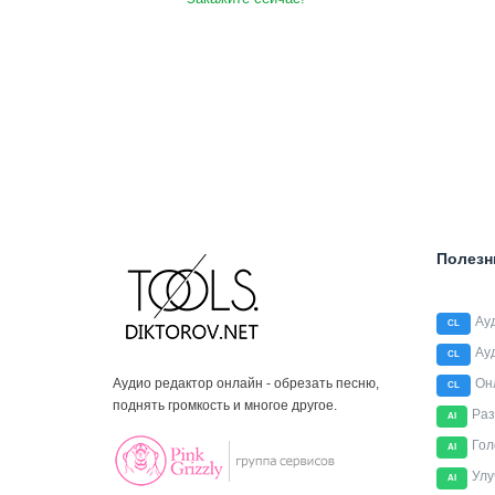
Полезн
Ау
CL
Ау
CL
Аудио редактор онлайн - обрезать песню,
Он
CL
поднять громкость и многое другое.
Раз
AI
Гол
AI
Улу
AI