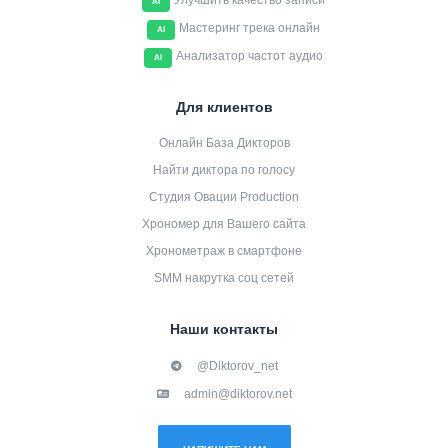
Улучшить качество записи
AI
Мастеринг трека онлайн
AI
Анализатор частот аудио
AI
Для клиентов
Онлайн База Дикторов
Найти диктора по голосу
Студия Овации Production
Хрономер для Вашего сайта
Хронометраж в смартфоне
SMM накрутка соц сетей
Наши контакты
@Diktorov_net
admin@diktorov.net