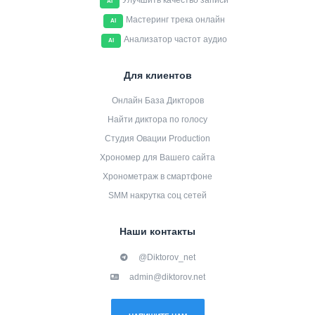
Улучшить качество записи
AI
Мастеринг трека онлайн
AI
Анализатор частот аудио
AI
Для клиентов
Онлайн База Дикторов
Найти диктора по голосу
Студия Овации Production
Хрономер для Вашего сайта
Хронометраж в смартфоне
SMM накрутка соц сетей
Наши контакты
@Diktorov_net
admin@diktorov.net