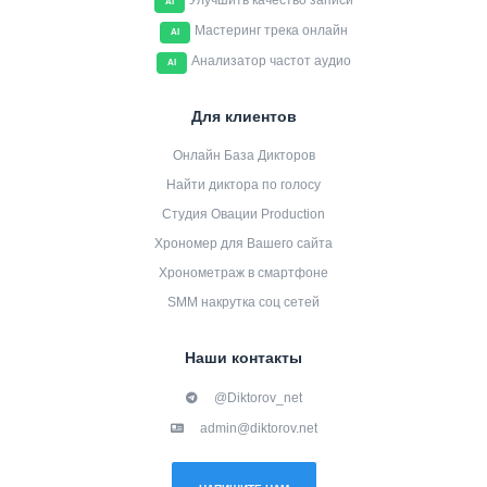
Улучшить качество записи
AI
Мастеринг трека онлайн
AI
Анализатор частот аудио
AI
Для клиентов
Онлайн База Дикторов
Найти диктора по голосу
Студия Овации Production
Хрономер для Вашего сайта
Хронометраж в смартфоне
SMM накрутка соц сетей
Наши контакты
@Diktorov_net
admin@diktorov.net