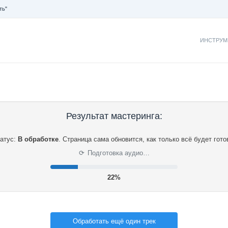
ть"
ИНСТРУМ
Результат мастеринга:
атус:
В обработке
.
Страница сама обновится, как только всё будет гото
Подготовка аудио…
⟳
22%
Обработать ещё один трек