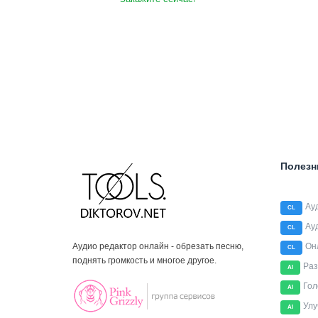
Полезн
Ау
CL
Ау
CL
Аудио редактор онлайн - обрезать песню,
Он
CL
поднять громкость и многое другое.
Раз
AI
Гол
AI
Улу
AI