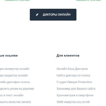
ДИКТОРЫ ОНЛАЙН
ые ссылки
Для клиентов
дио конвертер онлайн
Онлайн База Дикторов
дио редактор онлайн
Найти диктора по голосу
лайн диктофон голоса
Студия Овации Production
делить ролик на дорожки
Хрономер для Вашего сайта
ос в текст онлайн
Хронометраж в смартфоне
чшить качество записи
SMM накрутка соц сетей