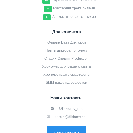
Улучшить качество записи
AI
Мастеринг трека онлайн
AI
Анализатор частот аудио
AI
Для клиентов
Онлайн База Дикторов
Найти диктора по голосу
Студия Овации Production
Хрономер для Вашего сайта
Хронометраж в смартфоне
SMM накрутка соц сетей
Наши контакты
@Diktorov_net
admin@diktorov.net