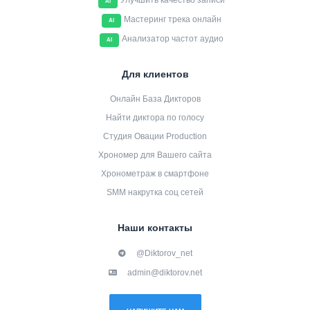
Улучшить качество записи
AI
Мастеринг трека онлайн
AI
Анализатор частот аудио
AI
Для клиентов
Онлайн База Дикторов
Найти диктора по голосу
Студия Овации Production
Хрономер для Вашего сайта
Хронометраж в смартфоне
SMM накрутка соц сетей
Наши контакты
@Diktorov_net
admin@diktorov.net