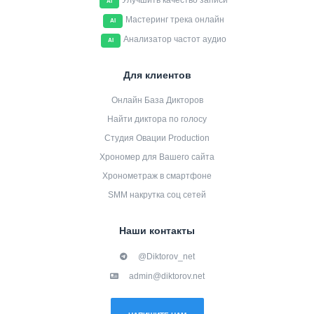
Улучшить качество записи
AI
Мастеринг трека онлайн
AI
Анализатор частот аудио
AI
Для клиентов
Онлайн База Дикторов
Найти диктора по голосу
Студия Овации Production
Хрономер для Вашего сайта
Хронометраж в смартфоне
SMM накрутка соц сетей
Наши контакты
@Diktorov_net
admin@diktorov.net