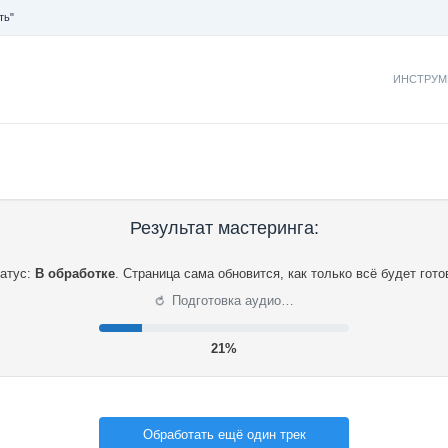
ть"
ИНСТРУМ
Результат мастеринга:
атус:
В обработке
.
Страница сама обновится, как только всё будет гото
⟳
Подготовка аудио…
21%
Обработать ещё один трек