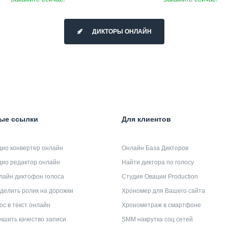
ДИКТОРЫ ОНЛАЙН
ые ссылки
Для клиентов
дио конвертер онлайн
Онлайн База Дикторов
дио редактор онлайн
Найти диктора по голосу
лайн диктофон голоса
Студия Овации Production
делить ролик на дорожки
Хрономер для Вашего сайта
ос в текст онлайн
Хронометраж в смартфоне
чшить качество записи
SMM накрутка соц сетей