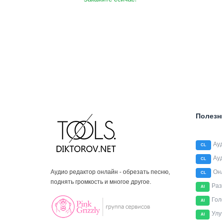
Полезн
Ау
CL
Ау
CL
Аудио редактор онлайн - обрезать песню,
Он
CL
поднять громкость и многое другое.
Раз
AI
Гол
AI
Улу
AI