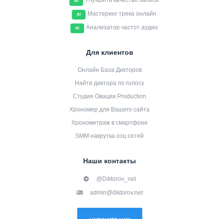
Улучшить качество записи
AI
Мастеринг трека онлайн
AI
Анализатор частот аудио
AI
Для клиентов
Онлайн База Дикторов
Найти диктора по голосу
Студия Овации Production
Хрономер для Вашего сайта
Хронометраж в смартфоне
SMM накрутка соц сетей
Наши контакты
@Diktorov_net
admin@diktorov.net