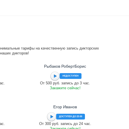
инимальные тарифы на качественную запись дикторских
 наших дикторов!
Рыбаков РобертБорис
НЕДОСТУПЕН
ас.
От 500 руб. запись до 3 час.
Закажите сейчас!
Егор Иванов
ДОСТУПЕН ДО 23:00
ас.
От 300 руб. запись до 24 час.
Закажите сейчас!