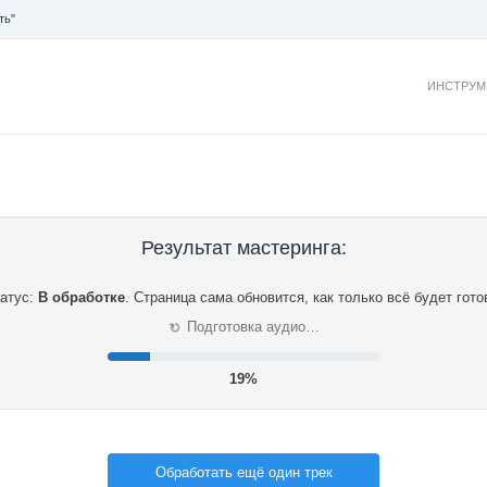
ть"
ИНСТРУМ
Результат мастеринга:
атус:
В обработке
.
Страница сама обновится, как только всё будет гото
⟳
Подготовка аудио…
20%
Обработать ещё один трек