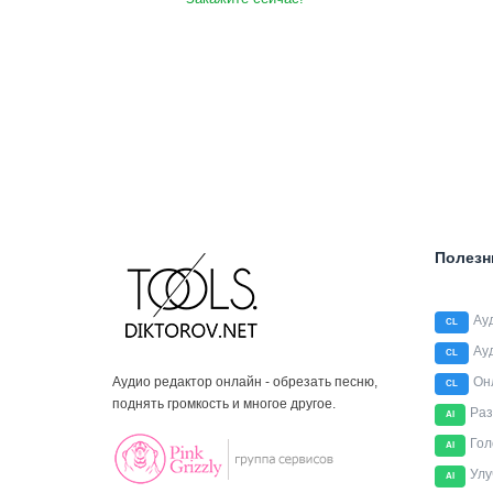
Полезн
Ау
CL
Ау
CL
Аудио редактор онлайн - обрезать песню,
Он
CL
поднять громкость и многое другое.
Раз
AI
Гол
AI
Улу
AI