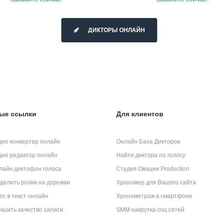
ДИКТОРЫ ОНЛАЙН
ые ссылки
Для клиентов
дио конвертер онлайн
Онлайн База Дикторов
дио редактор онлайн
Найти диктора по голосу
лайн диктофон голоса
Студия Овации Production
делить ролик на дорожки
Хрономер для Вашего сайта
ос в текст онлайн
Хронометраж в смартфоне
чшить качество записи
SMM накрутка соц сетей