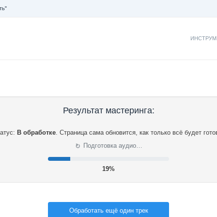
ть"
ИНСТРУМ
Результат мастеринга:
атус:
В обработке
.
Страница сама обновится, как только всё будет гото
⟳
Подготовка аудио…
19%
Обработать ещё один трек