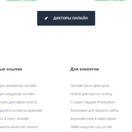
ДИКТОРЫ ОНЛАЙН
ые ссылки
Для клиентов
дио конвертер онлайн
Онлайн База Дикторов
дио редактор онлайн
Найти диктора по голосу
лайн диктофон голоса
Студия Овации Production
делить ролик на дорожки
Хрономер для Вашего сайта
ос в текст онлайн
Хронометраж в смартфоне
чшить качество записи
SMM накрутка соц сетей