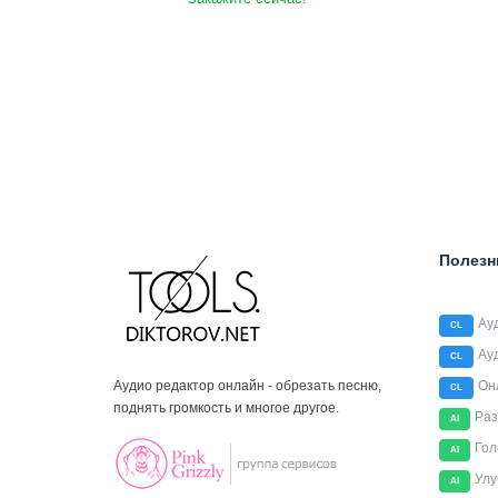
Полезн
Ау
CL
Ау
CL
Аудио редактор онлайн - обрезать песню,
Он
CL
поднять громкость и многое другое.
Раз
AI
Гол
AI
Улу
AI