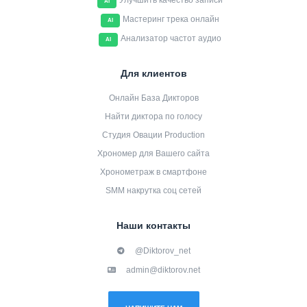
Улучшить качество записи
AI
Мастеринг трека онлайн
AI
Анализатор частот аудио
AI
Для клиентов
Онлайн База Дикторов
Найти диктора по голосу
Студия Овации Production
Хрономер для Вашего сайта
Хронометраж в смартфоне
SMM накрутка соц сетей
Наши контакты
@Diktorov_net
admin@diktorov.net