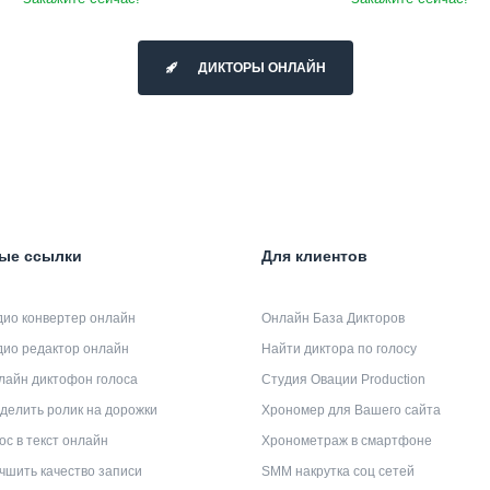
ДИКТОРЫ ОНЛАЙН
ые ссылки
Для клиентов
дио конвертер онлайн
Онлайн База Дикторов
дио редактор онлайн
Найти диктора по голосу
лайн диктофон голоса
Студия Овации Production
делить ролик на дорожки
Хрономер для Вашего сайта
ос в текст онлайн
Хронометраж в смартфоне
чшить качество записи
SMM накрутка соц сетей