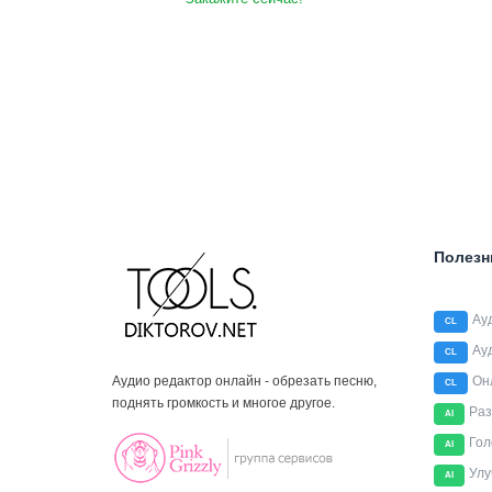
Полезн
Ау
CL
Ау
CL
Аудио редактор онлайн - обрезать песню,
Он
CL
поднять громкость и многое другое.
Раз
AI
Гол
AI
Улу
AI