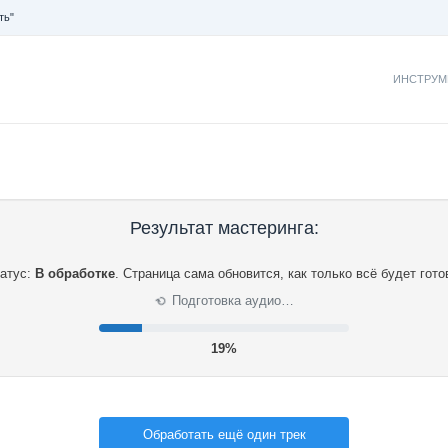
ть"
ИНСТРУМ
Результат мастеринга:
атус:
В обработке
.
Страница сама обновится, как только всё будет гото
Подготовка аудио…
⟳
19%
Обработать ещё один трек