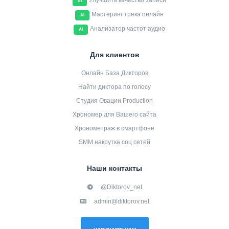
Улучшить качество записи
AI
Мастеринг трека онлайн
AI
Анализатор частот аудио
AI
Для клиентов
Онлайн База Дикторов
Найти диктора по голосу
Студия Овации Production
Хрономер для Вашего сайта
Хронометраж в смартфоне
SMM накрутка соц сетей
Наши контакты
@Diktorov_net
admin@diktorov.net