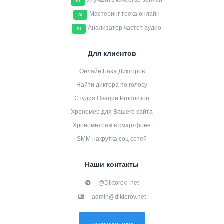
Улучшить качество записи
AI
Мастеринг трека онлайн
AI
Анализатор частот аудио
AI
Для клиентов
Онлайн База Дикторов
Найти диктора по голосу
Студия Овации Production
Хрономер для Вашего сайта
Хронометраж в смартфоне
SMM накрутка соц сетей
Наши контакты
@Diktorov_net
admin@diktorov.net