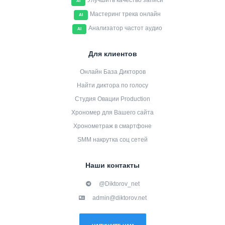
Улучшить качество записи
AI
Мастеринг трека онлайн
AI
Анализатор частот аудио
AI
Для клиентов
Онлайн База Дикторов
Найти диктора по голосу
Студия Овации Production
Хрономер для Вашего сайта
Хронометраж в смартфоне
SMM накрутка соц сетей
Наши контакты
@Diktorov_net
admin@diktorov.net