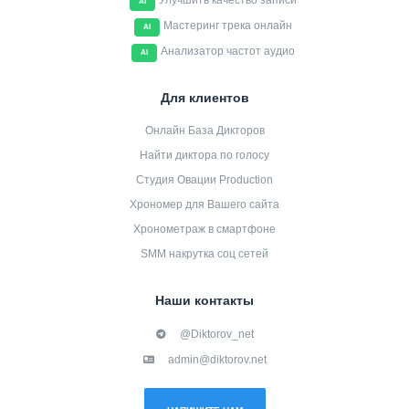
Улучшить качество записи
AI
Мастеринг трека онлайн
AI
Анализатор частот аудио
AI
Для клиентов
Онлайн База Дикторов
Найти диктора по голосу
Студия Овации Production
Хрономер для Вашего сайта
Хронометраж в смартфоне
SMM накрутка соц сетей
Наши контакты
@Diktorov_net
admin@diktorov.net