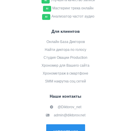
Улучшить качество записи
AI
Мастеринг трека онлайн
AI
Анализатор частот аудио
AI
Для клиентов
Онлайн База Дикторов
Найти диктора по голосу
Студия Овации Production
Хрономер для Вашего сайта
Хронометраж в смартфоне
SMM накрутка соц сетей
Наши контакты
@Diktorov_net
admin@diktorov.net