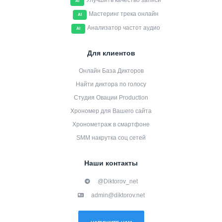
Улучшить качество записи
AI
Мастеринг трека онлайн
AI
Анализатор частот аудио
AI
Для клиентов
Онлайн База Дикторов
Найти диктора по голосу
Студия Овации Production
Хрономер для Вашего сайта
Хронометраж в смартфоне
SMM накрутка соц сетей
Наши контакты
@Diktorov_net
admin@diktorov.net