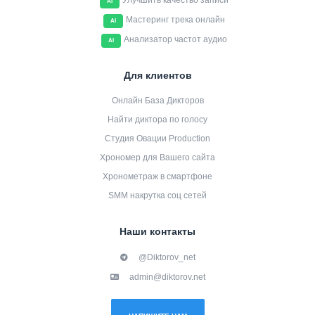
Улучшить качество записи
AI
Мастеринг трека онлайн
AI
Анализатор частот аудио
AI
Для клиентов
Онлайн База Дикторов
Найти диктора по голосу
Студия Овации Production
Хрономер для Вашего сайта
Хронометраж в смартфоне
SMM накрутка соц сетей
Наши контакты
@Diktorov_net
admin@diktorov.net