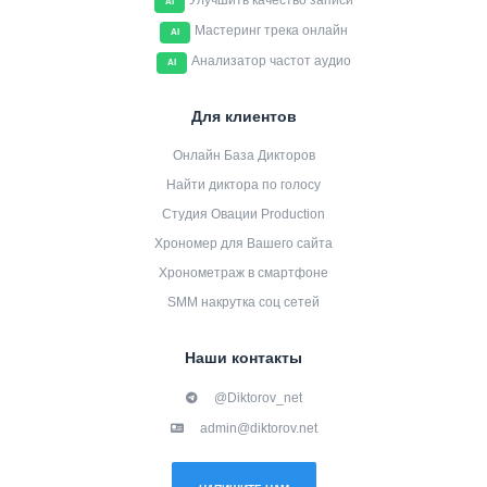
Улучшить качество записи
AI
Мастеринг трека онлайн
AI
Анализатор частот аудио
AI
Для клиентов
Онлайн База Дикторов
Найти диктора по голосу
Студия Овации Production
Хрономер для Вашего сайта
Хронометраж в смартфоне
SMM накрутка соц сетей
Наши контакты
@Diktorov_net
admin@diktorov.net