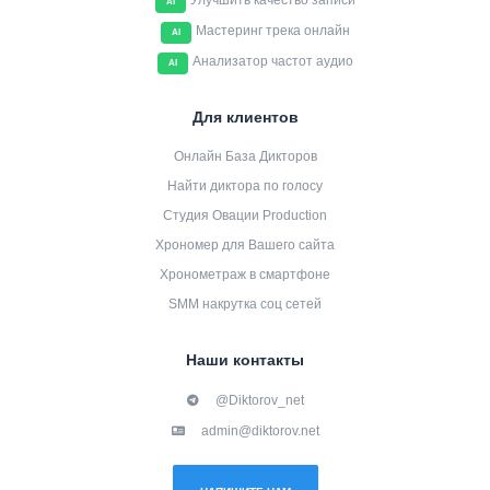
Улучшить качество записи
AI
Мастеринг трека онлайн
AI
Анализатор частот аудио
AI
Для клиентов
Онлайн База Дикторов
Найти диктора по голосу
Студия Овации Production
Хрономер для Вашего сайта
Хронометраж в смартфоне
SMM накрутка соц сетей
Наши контакты
@Diktorov_net
admin@diktorov.net