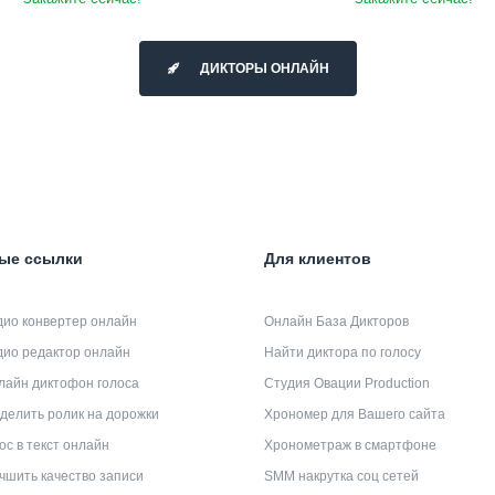
ДИКТОРЫ ОНЛАЙН
ые ссылки
Для клиентов
дио конвертер онлайн
Онлайн База Дикторов
дио редактор онлайн
Найти диктора по голосу
лайн диктофон голоса
Студия Овации Production
делить ролик на дорожки
Хрономер для Вашего сайта
ос в текст онлайн
Хронометраж в смартфоне
чшить качество записи
SMM накрутка соц сетей