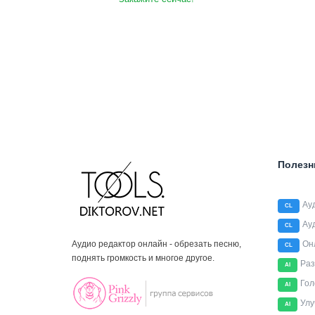
Полезн
Ау
CL
Ау
CL
Аудио редактор онлайн - обрезать песню,
Он
CL
поднять громкость и многое другое.
Раз
AI
Гол
AI
Улу
AI