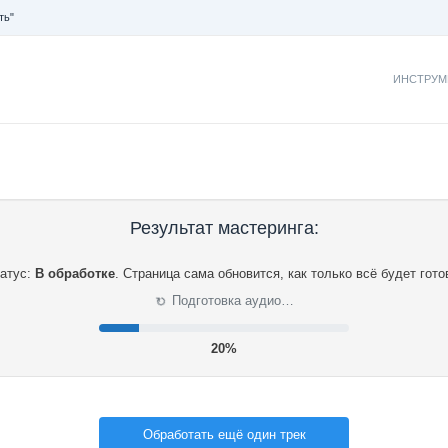
ть"
ИНСТРУМ
Результат мастеринга:
атус:
В обработке
.
Страница сама обновится, как только всё будет гото
⟳
Подготовка аудио…
21%
Обработать ещё один трек