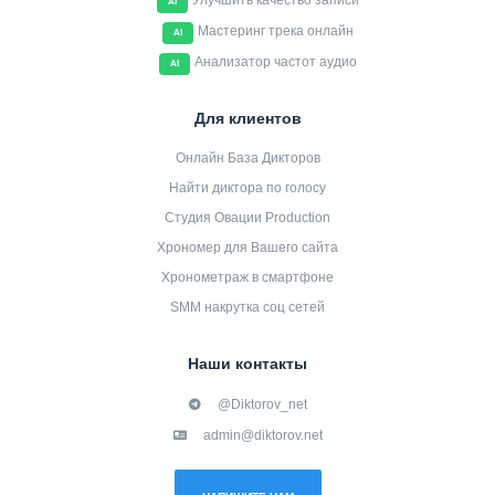
Улучшить качество записи
AI
Мастеринг трека онлайн
AI
Анализатор частот аудио
AI
Для клиентов
Онлайн База Дикторов
Найти диктора по голосу
Студия Овации Production
Хрономер для Вашего сайта
Хронометраж в смартфоне
SMM накрутка соц сетей
Наши контакты
@Diktorov_net
admin@diktorov.net