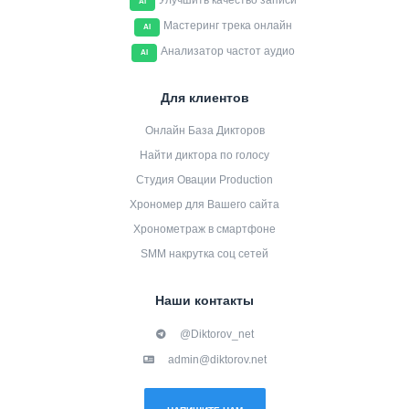
Улучшить качество записи
AI
Мастеринг трека онлайн
AI
Анализатор частот аудио
AI
Для клиентов
Онлайн База Дикторов
Найти диктора по голосу
Студия Овации Production
Хрономер для Вашего сайта
Хронометраж в смартфоне
SMM накрутка соц сетей
Наши контакты
@Diktorov_net
admin@diktorov.net