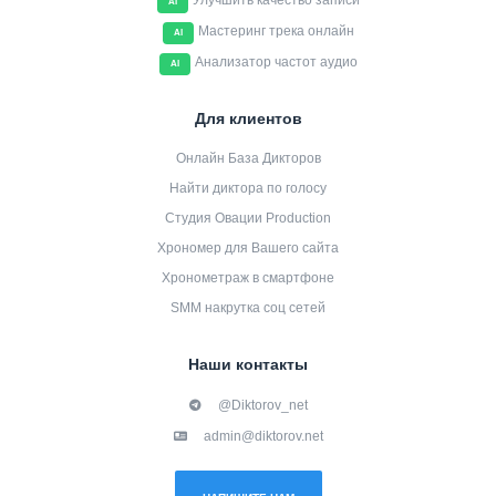
Улучшить качество записи
AI
Мастеринг трека онлайн
AI
Анализатор частот аудио
AI
Для клиентов
Онлайн База Дикторов
Найти диктора по голосу
Студия Овации Production
Хрономер для Вашего сайта
Хронометраж в смартфоне
SMM накрутка соц сетей
Наши контакты
@Diktorov_net
admin@diktorov.net