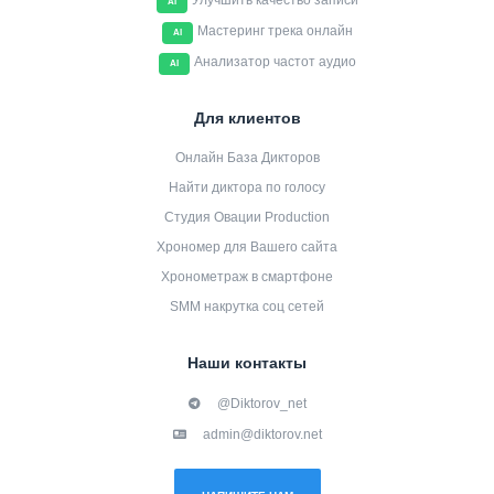
Улучшить качество записи
AI
Мастеринг трека онлайн
AI
Анализатор частот аудио
AI
Для клиентов
Онлайн База Дикторов
Найти диктора по голосу
Студия Овации Production
Хрономер для Вашего сайта
Хронометраж в смартфоне
SMM накрутка соц сетей
Наши контакты
@Diktorov_net
admin@diktorov.net