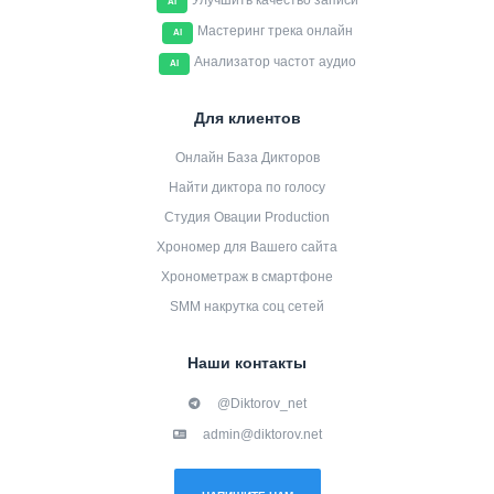
Улучшить качество записи
AI
Мастеринг трека онлайн
AI
Анализатор частот аудио
AI
Для клиентов
Онлайн База Дикторов
Найти диктора по голосу
Студия Овации Production
Хрономер для Вашего сайта
Хронометраж в смартфоне
SMM накрутка соц сетей
Наши контакты
@Diktorov_net
admin@diktorov.net