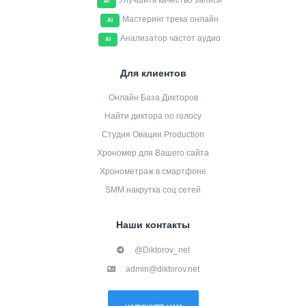
Улучшить качество записи
AI
Мастеринг трека онлайн
AI
Анализатор частот аудио
AI
Для клиентов
Онлайн База Дикторов
Найти диктора по голосу
Студия Овации Production
Хрономер для Вашего сайта
Хронометраж в смартфоне
SMM накрутка соц сетей
Наши контакты
@Diktorov_net
admin@diktorov.net