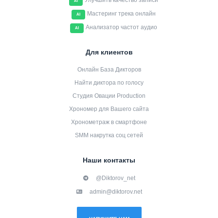
Улучшить качество записи
AI
Мастеринг трека онлайн
AI
Анализатор частот аудио
AI
Для клиентов
Онлайн База Дикторов
Найти диктора по голосу
Студия Овации Production
Хрономер для Вашего сайта
Хронометраж в смартфоне
SMM накрутка соц сетей
Наши контакты
@Diktorov_net
admin@diktorov.net